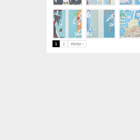
1
2
Weiter ›