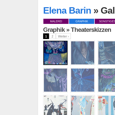
Elena Barin
» Gal
MALEREI
GRAPHIK
SONSTIGE
Graphik » Theaterskizzen
1
2
Weiter ›